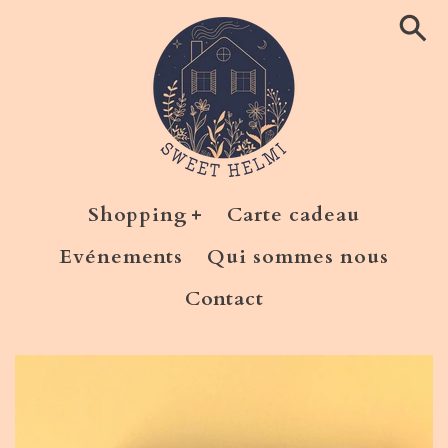
Ignorer
et
passer
au
contenu
Shopping
Carte cadeau
Evénements
Qui sommes nous
Contact