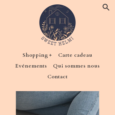
Ignorer
et
passer
au
contenu
Shopping
Carte cadeau
Evénements
Qui sommes nous
Contact