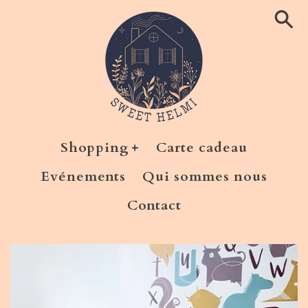
Ignorer
et
passer
au
contenu
Shopping
Carte cadeau
Evénements
Qui sommes nous
Contact